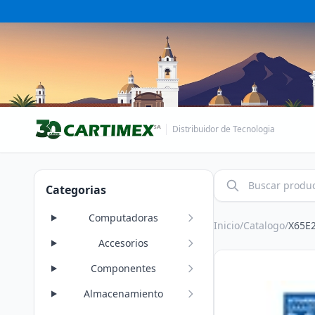
Distribuidor de Tecnologia
Categorias
Computadoras
Inicio
/
Catalogo
/
X65E
Accesorios
Componentes
Almacenamiento