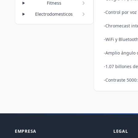
Fitness
-Control por voz	, Busca contenido, abre aplicaciones y controla tu televisor mediante comandos de voz.

Electrodomesticos
-Chromecast inte
-WiFi y Bluetoot
-Amplio ángulo d
-1.07 billones d
-Contraste 5000
EMPRESA
LEGAL