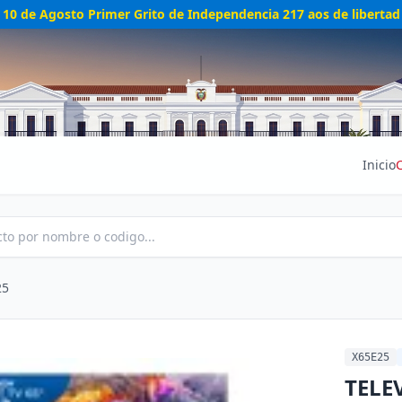
10 de Agosto Primer Grito de Independencia 217 aos de libertad
Inicio
25
X65E25
TELE