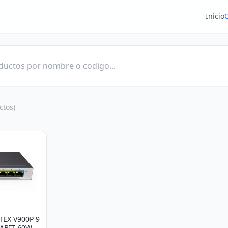
Inicio
ctos)
TEX V900P 9
ABIT 60W