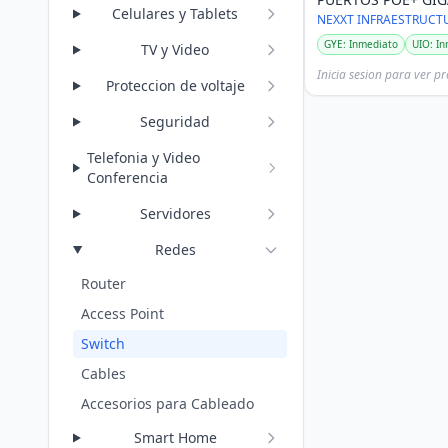
Celulares y Tablets
NSW-V900P
NEXXT INFRAESTRUCT
GYE: Inmediato
UIO: I
TV y Video
Inicia sesion para ver pr
Proteccion de voltaje
Seguridad
Telefonia y Video
Conferencia
Servidores
Redes
Router
Access Point
Switch
Cables
Accesorios para Cableado
Smart Home