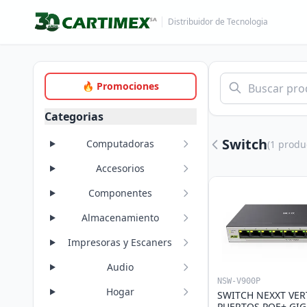
Distribuidor de Tecnologia
🔥 Promociones
Categorias
Switch
Computadoras
(1 produ
Accesorios
Componentes
Almacenamiento
Impresoras y Escaners
Audio
NSW-V900P
Hogar
SWITCH NEXXT VER
PUERTOS POE+ GIG