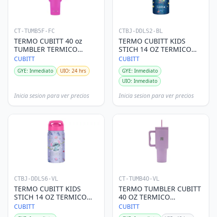
CT-TUMB5F-FC
CTBJ-DDLS2-BL
TERMO CUBITT 40 oz
TERMO CUBITT KIDS
TUMBLER TERMICO
STICH 14 OZ TERMICO
TECNOLOGIA
TECNOLOGIA
CUBITT
CUBITT
THERMOSHIELD - FUCSIA
THERMOSHIELD - AZUL
GYE: Inmediato
UIO: 24 hrs
GYE: Inmediato
UIO: Inmediato
Inicia sesion para ver precios
Inicia sesion para ver precios
CTBJ-DDLS6-VL
CT-TUMB4O-VL
TERMO CUBITT KIDS
TERMO TUMBLER CUBITT
STICH 14 OZ TERMICO
40 OZ TERMICO
TECNOLOGIA
TECNOLOGIA
CUBITT
CUBITT
THERMOSHIELD - LILA
TERMOSHIELD - LILA