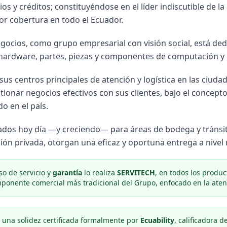
ios y créditos; constituyéndose en el líder indiscutible de l
or cobertura en todo el Ecuador.
ocios, como grupo empresarial con visión social, está dedi
 hardware, partes, piezas y componentes de computación y 
us centros principales de atención y logística en las ciuda
tionar negocios efectivos con sus clientes, bajo el concept
o en el país.
dos hoy día —y creciendo— para áreas de bodega y tránsito
ión privada, otorgan una eficaz y oportuna entrega a nivel 
o de servicio y
garantía
lo realiza
SERVITECH
, en todos los produ
mponente comercial más tradicional del Grupo, enfocado en la aten
una solidez certificada formalmente por
Ecuability
, calificadora d