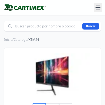
Buscar
Inicio
/
Catalogo
/
XTM24