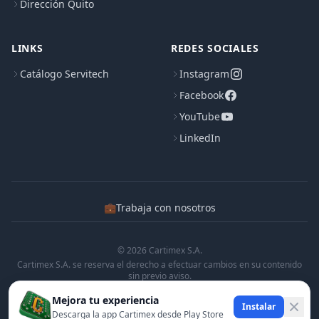
Dirección Quito
LINKS
REDES SOCIALES
Catálogo Servitech
Instagram
Facebook
YouTube
LinkedIn
💼
Trabaja con nosotros
© 2026 Cartimex S.A.
Cartimex S.A. se reserva el derecho a efectuar cambios en su contenido
sin previo aviso.
Cartimex S.A. no manifiesta ni garantiza que la informacion contenida en
Mejora tu experiencia
esta pagina sea precisa o completa.
Instalar
Descarga la app Cartimex desde Play Store